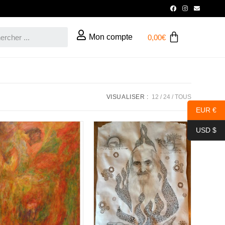
Mon compte
0,00
€
VISUALISER :
12
24
TOUS
EUR €
USD $